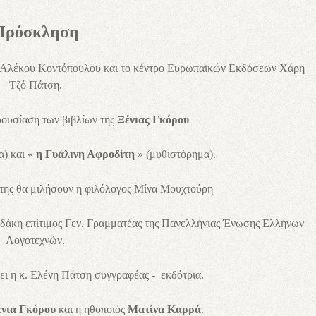
Πρόσκληση
 Αλέκου Κοντόπουλου και το κέντρο Ευρωπαϊκών Εκδόσεων Χάρη
Τζό Πάτση,
ουσίαση των βιβλίων της
Ξένιας Γκόρου
α) και «
η Γυάλινη Αφροδίτη
» (μυθιστόρημα).
ο της θα μιλήσουν η φιλόλογος Μίνα Μουχτούρη
αδάκη επίτιμος Γεν. Γραμματέας της Πανελλήνιας Ένωσης Ελλήνων
Λογοτεχνών.
ει η κ. Ελένη Πάτση συγγραφέας -
εκδότρια.
νια Γκόρου
και η ηθοποιός
Ματίνα Καρρά
.