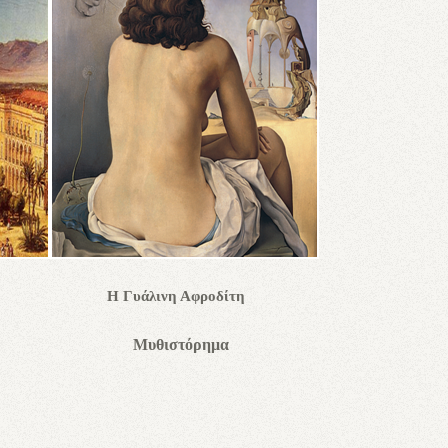
δέν Η Γυάλινη Αφροδίτη
τα Μυθιστόρημα