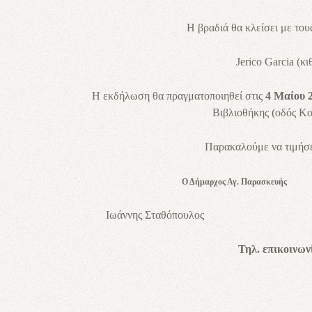
Η βραδιά θα κλείσει με του
Jerico
Garcia
(κι
Η εκδήλωση θα πραγματοποιηθεί στις
4 Μαίου 2
Βιβλιοθήκης (οδός Κο
Παρακαλούμε να τιμήσε
Ο Δήμαρχος Αγ. Παρασκευή
Ιωάννης Σταθόπουλος Τερψιχ
Τηλ. επικοινων