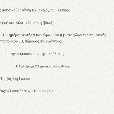
ς μουσικούς Γιάννη Εκμεκτζόγλου (κιθάρα),
θάρα) και Κώστα Σταθάκη (βιολί)
015, ημέρα Δευτέρα και ώρα 8:00 μ.μ
στο χώρο της Δημοτικής
ντοπούλου 13, πάροδος Αγ. Ιωάννου).
τε με την παρουσία σας την εκδήλωση.
ς Η Πρόεδρος Δ.Σ Δημοτικής Βιβλιοθήκης
όρη Γκιόκα
ίας
: 6958007328 – 210 6044740