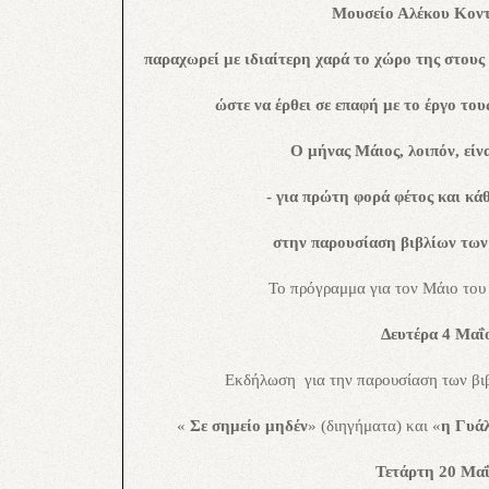
Μουσείο Αλέκου Κον
παραχωρεί με ιδιαίτερη χαρά το χώρο της στους
ώστε να έρθει σε επαφή με το έργο τους
Ο μήνας Μάιος, λοιπόν, είν
- για πρώτη φορά φέτος και κά
στην παρουσίαση βιβλίων των
Το πρόγραμμα για τον Μάιο του 
Δευτέρα 4 Μαΐ
Εκδήλωση
για την παρουσίαση
των βι
«
Σε σημείο
μηδέν
» (διηγήματα) και «
η Γυά
Τετάρτη 20 Μα