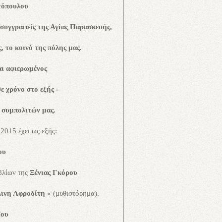
τόπουλου
 συγγραφείς της Αγίας Παρασκευής,
, το κοινό της πόλης μας.
αι αφιερωμένος
θε χρόνο
στο εξής -
 συμπολιτών μας.
2015 έχει ως εξής:
ου
βλίων της
Ξένιας Γκόρου
λινη Αφροδίτη
» (μυθιστόρημα).
ΐου