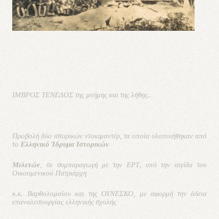
ΙΜΒΡΟΣ ΤΕΝΕΔΟΣ της μνήμης και της λήθης..
Προβολή δύο ιστορικών ντοκιμαντέρ, τα οποία υλοποιήθηκαν από
το
Ελληνικό Ίδρυμα Ιστορικών
Μελετών
, σε συμπαραγωγή με την ΕΡΤ, υπό την αιγίδα του
Οικουμενικού Πατριάρχη
κ.κ. Βαρθολομαίου και της ΟΥΝΕΣΚΟ, με αφορμή την άδεια
επαναλειτουργίας ελληνικής σχολής