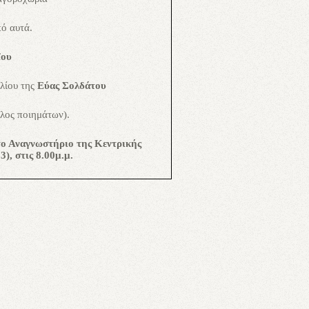
πό αυτά.
ΐου
βλίου της
Εύας Σολδάτου
λος ποιημάτων).
το Αναγνωστήριο της Κεντρικής
), στις 8.00μ.μ.