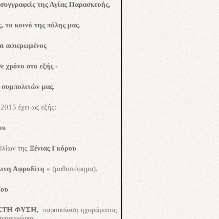
 συγγραφείς της Αγίας Παρασκευής,
, το κοινό της πόλης μας.
αι αφιερωμένος
θε χρόνο
στο εξής -
 συμπολιτών μας.
2015 έχει ως εξής:
ου
βλίων της
Ξένιας Γκόρου
λινη Αφροδίτη
» (μυθιστόρημα).
ΐου
ΣΤΗ ΦΥΣΗ,
παρουσίαση ηχοράματος
αγοροχώρια