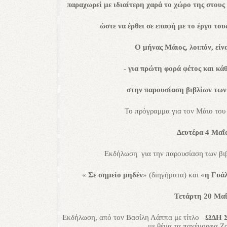
παραχωρεί με ιδιαίτερη χαρά το χώρο της στους
ώστε να έρθει σε επαφή με το έργο τους
Ο μήνας Μάιος, λοιπόν, είν
- για πρώτη φορά φέτος και κά
στην παρουσίαση βιβλίων των
Το πρόγραμμα για τον Μάιο του 
Δευτέρα 4 Μαΐ
Εκδήλωση
για την παρουσίαση
των βι
«
Σε σημείο
μηδέν
» (διηγήματα) και «
η Γυά
Τετάρτη 20 Μα
Εκδήλωση, από τον Βασίλη Λάππα
με τίτλο
ΩΔΗ 
με θέμα τα πανέμορφα Ζ