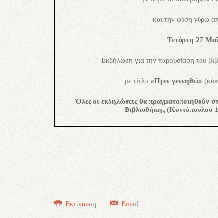
και την φύση γύρω α
Τετάρτη 27 Μα
Εκδήλωση
για την παρουσίαση
του βι
με τίτλο
«Πριν γεννηθώ»
(κύκ
Όλες οι εκδηλώσεις θα πραγματοποιηθούν σ
Βιβλιοθήκης (Κοντόπουλου 13
Εκτύπωση
Email