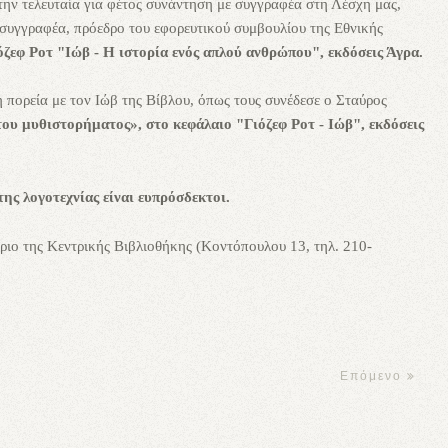
στην τελευταία για φέτος συνάντηση με συγγραφέα στη Λέσχη μας,
 συγγραφέα, πρόεδρο του εφορευτικού συμβουλίου της Εθνικής
όζεφ Ροτ "Ιώβ - Η ιστορία ενός απλού ανθρώπου", εκδόσεις Άγρα.
πορεία με τον Ιώβ της Βίβλου, όπως τους συνέδεσε ο Σταύρος
ου μυθιστορήματος», στο κεφάλαιο "Γιόζεφ Ροτ - Ιώβ", εκδόσεις
της λογοτεχνίας είναι ευπρόσδεκτοι.
ιο της Κεντρικής Βιβλιοθήκης (Κοντόπουλου 13, τηλ. 210-
Επόμενο